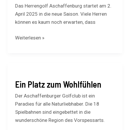
das
Das Herrengolf Aschaffenburg startet am 2.
Herrengolf
April 2025 in die neue Saison. Viele Herren
Aschaffenburg
können es kaum noch erwarten, dass
in
die
Weiterlesen »
neue
Saison
Ein
Platz
Ein Platz zum Wohlfühlen
zum
Wohlfühlen
Der Aschaffenburger Golfclub ist ein
Paradies für alle Naturliebhaber. Die 18
Spielbahnen sind eingebettet in die
wunderschöne Region des Vorspessarts.