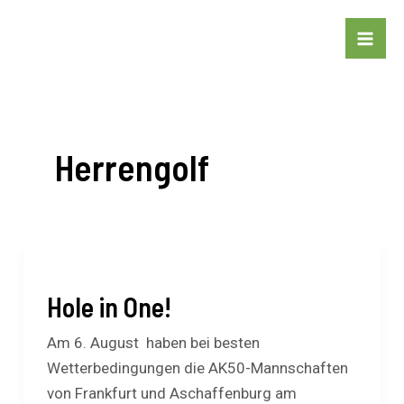
Zum
Mai
Inhalt
Me
springen
Herrengolf
Hole
in
Hole in One!
One!
Am 6. August haben bei besten
Wetterbedingungen die AK50-Mannschaften
von Frankfurt und Aschaffenburg am